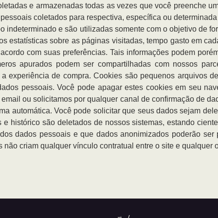
oletadas e armazenadas todas as vezes que você preenche um 
essoais coletados para respectiva, específica ou determinada 
o indeterminado e são utilizadas somente com o objetivo de fo
 estatísticas sobre as páginas visitadas, tempo gasto em ca
e acordo com suas preferências. Tais informações podem porém,
eros apurados podem ser compartilhadas com nossos parcei
r a experiência de compra. Cookies são pequenos arquivos de
ados pessoais. Você pode apagar estes cookies em seu nave
email ou solicitamos por qualquer canal de confirmação de d
orma automática. Você pode solicitar que seus dados sejam del
 e histórico são deletados de nossos sistemas, estando cient
o dos dados pessoais e que dados anonimizados poderão ser pr
ão criam qualquer vínculo contratual entre o site e qualquer o