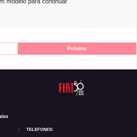
um modelo para continuar
Próximo
aiso
TELEFONES: