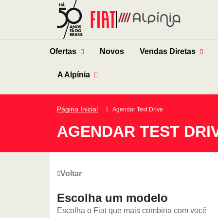
Ofertas
Novos
Vendas Diretas
A Alpínia
Página Inicial
Agendar Test Drive
AGENDAR TEST DRI
Voltar
Escolha um modelo
Escolha o
Fiat
que mais combina com você