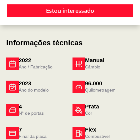
Estou interessado
Informações técnicas
2022
Manual
Ano / Fabricação
Câmbio
2023
96.000
Ano do modelo
Quilometragem
4
Prata
N° de portas
Cor
7
Flex
Final da placa
Combustível