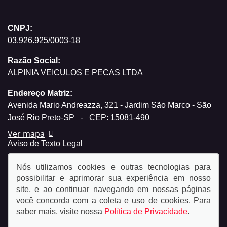
CNPJ:
03.926.925/0003-18
Razão Social:
ALPINIA VEICULOS E PECAS LTDA
Endereço Matriz:
Avenida Mario Andreazza, 321 - Jardim São Marco - São
José Rio Preto-SP
-
CEP: 15081-490
Ver mapa
Aviso de Texto Legal
Nós utilizamos cookies e outras tecnologias para
possibilitar e aprimorar sua experiência em nosso
site, e ao continuar navegando em nossas páginas
você concorda com a coleta e uso de cookies. Para
© Copyright 2026
saber mais, visite nossa
Política de Privacidade
.
AutoForce - Todos os direitos reservados.
Política de