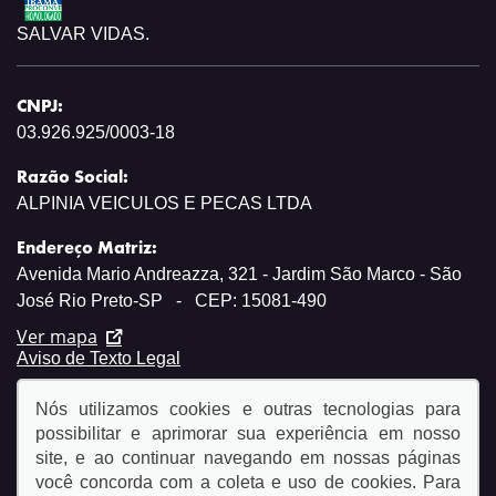
SALVAR VIDAS.
CNPJ:
03.926.925/0003-18
Razão Social:
ALPINIA VEICULOS E PECAS LTDA
Endereço Matriz:
Avenida Mario Andreazza, 321 - Jardim São Marco - São
José Rio Preto-SP
-
CEP: 15081-490
Ver mapa
Aviso de Texto Legal
Nós utilizamos cookies e outras tecnologias para
possibilitar e aprimorar sua experiência em nosso
site, e ao continuar navegando em nossas páginas
você concorda com a coleta e uso de cookies. Para