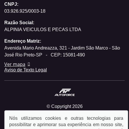
CNPJ:
03.926.925/0003-18
Razão Social:
ALPINIA VEICULOS E PECAS LTDA
Endereço Matriz:
Avenida Mario Andreazza, 321 - Jardim São Marco - São
José Rio Preto-SP
-
CEP: 15081-490
Ver mapa
Aviso de Texto Legal
© Copyright 2026
AutoForce - Todos os direitos reservados.
Política de
Nós utilizamos cookies e outras tecnologias para
privacidade.
possibilitar e aprimorar sua experiência em nosso site,