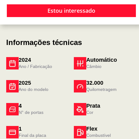
Estou interessado
Informações técnicas
2024
Automático
Ano / Fabricação
Câmbio
2025
32.000
Ano do modelo
Quilometragem
4
Prata
N° de portas
Cor
1
Flex
Final da placa
Combustível