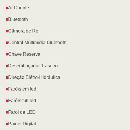
Ar Quente
Bluetooth
Câmera de Ré
Central Multimídia Bluetooth
Chave Reserva
Desembaçador Traseiro
Direção Elétro-Hidráulica
Faróis em led
Faróis full led
Farol de LED
Painel Digital