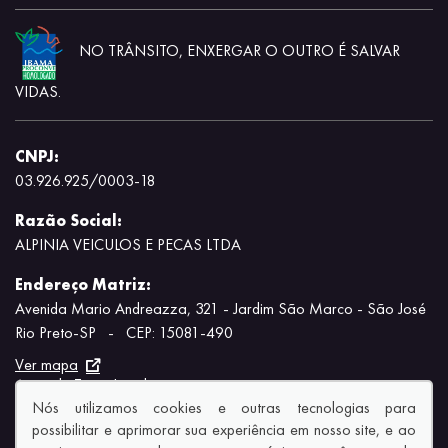
NO TRÂNSITO, ENXERGAR O OUTRO É SALVAR
VIDAS.
CNPJ:
03.926.925/0003-18
Razão Social:
ALPINIA VEICULOS E PECAS LTDA
Endereço Matriz:
Avenida Mario Andreazza, 321 - Jardim São Marco - São José
Rio Preto-SP
-
CEP: 15081-490
Ver mapa
Aviso de Texto Legal
Nós utilizamos cookies e outras tecnologias para
possibilitar e aprimorar sua experiência em nosso site, e ao