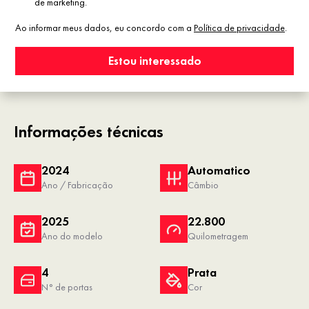
de marketing.
Ao informar meus dados, eu concordo com a
Política de privacidade
.
Estou interessado
Informações técnicas
2024
Automatico
Ano / Fabricação
Câmbio
2025
22.800
Ano do modelo
Quilometragem
4
Prata
N° de portas
Cor