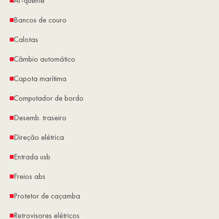
Ar-quente
Bancos de couro
Calotas
Câmbio automático
Capota marítima
Computador de bordo
Desemb. traseiro
Direção elétrica
Entrada usb
Freios abs
Protetor de caçamba
Retrovisores elétricos